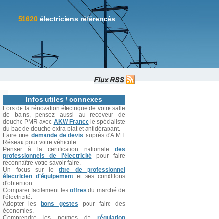
51620
électriciens référencés
Infos utiles / connexes
Lors de la rénovation électrique de votre salle
de bains, pensez aussi au receveur de
douche PMR avec
AKW France
le spécialiste
du bac de douche extra-plat et antidérapant.
Faire une
demande de devis
auprès d'A.M.I.
Réseau pour votre véhicule.
Penser à la certification nationale
des
professionnels de l'électricité
pour faire
reconnaître votre savoir-faire.
Un focus sur le
titre de professionnel
électricien d'équipement
et ses conditions
d'obtention.
Comparer facilement les
offres
du marché de
l'électricité.
Adopter les
bons gestes
pour faire des
économies.
Comprendre les normes de
régulation