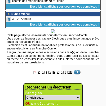
chemin des Madeleines 39570 St Didier
Electriciens, affichez vos coordonnées complètes !
Nunes Michel
39120 Annoire
Electriciens, affichez vos coordonnées complètes !
Cette page affiche les résultats pour electricien Franche-Comte.
Vous pourrez financer des travaux électriques plus important que prévu
grâce au rachat de crédits.
Electricien.fr est l'annuaire national des professionnels de l'électricité ou
encore électriciens en Franche-Comte.
Il regroupe une majorité des électriciens dans la r�gion de la Franche-
Comte ainsi que sur la France entière. Vous aurez loisir de les contacter
ou même de consulter leurs éventuels sites internet pour connaître les
modalités de leur prestations.
|
1
|
2
|
3
|
4
|
5
|
6
|
7
|
8
|
9
|
10
|
Rechercher un électricien
Par région
OU
par département