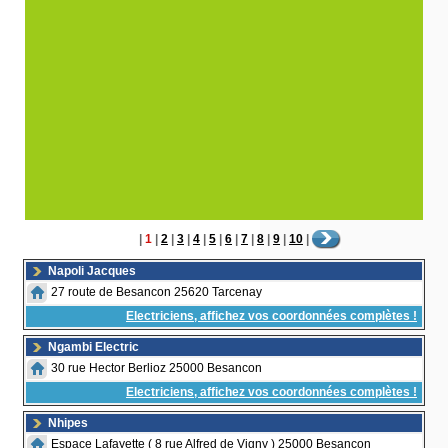
|
1
|
2
|
3
|
4
|
5
|
6
|
7
|
8
|
9
|
10
|
Napoli Jacques
27 route de Besancon 25620 Tarcenay
Electriciens, affichez vos coordonnées complètes !
Ngambi Electric
30 rue Hector Berlioz 25000 Besancon
Electriciens, affichez vos coordonnées complètes !
Nhipes
Espace Lafayette ( 8 rue Alfred de Vigny ) 25000 Besancon