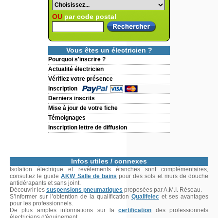
OU
par code postal
Vous êtes un électricien ?
Pourquoi s'inscrire ?
Actualité électricien
Vérifiez votre présence
Inscription
Derniers inscrits
Mise à jour de votre fiche
Témoignages
Inscription lettre de diffusion
Infos utiles / connexes
Isolation électrique et revêtements étanches sont complémentaires,
consultez le guide
AKW Salle de bains
pour des sols et murs de douche
antidérapants et sans joint.
Découvrir les
suspensions pneumatiques
proposées par A.M.I. Réseau.
S’informer sur l’obtention de la qualification
Qualifelec
et ses avantages
pour les professionnels.
De plus amples informations sur la
certification
des professionnels
électriciens d'équipement.