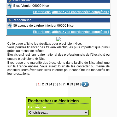
Rde Electric
5 rue Vernier 06000 Nice
Electriciens, affichez vos coordonnées complètes !
Rescomelec
59 avenue de L Arbre Inferieur 06000 Nice
Electriciens, affichez vos coordonnées complètes !
Cette page affiche les résultats pour electricien Nice.
Vous pourrez financer des travaux électriques plus important que prévu
grâce au rachat de crédits.
Electricien.fr est l'annuaire national des professionnels de l'électricité ou
encore électriciens � Nice.
Il regroupe une majorité des électriciens dans la ville de Nice ainsi que
sur la France entière. Vous aurez loisir de les contacter ou même de
consulter leurs éventuels sites internet pour connaître les modalités de
leur prestations.
|
1
|
2
|
3
|
4
|
5
|
6
|
7
|
8
|
9
|
10
|
Rechercher un électricien
Par région