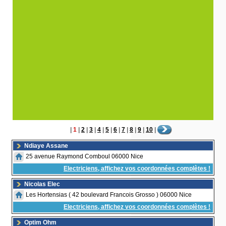
|
1
|
2
|
3
|
4
|
5
|
6
|
7
|
8
|
9
|
10
|
Ndiaye Assane
25 avenue Raymond Comboul 06000 Nice
Electriciens, affichez vos coordonnées complètes !
Nicolas Elec
Les Hortensias ( 42 boulevard Francois Grosso ) 06000 Nice
Electriciens, affichez vos coordonnées complètes !
Optim Ohm