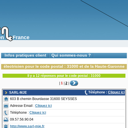
s en France
Infos pratiques client
Qui sommes-nous ?
Contactez-nous
électricien pour le code postal : 31000 et de la Haute-Garonne
Il y a 12 réponses pour le code postal : 31000
|
1
|
2
|
Téléphone :
Cliquez ici
SARL-MJE
603 B chemin Bourdasse 31600 SEYSSES
Adresse Email :
Cliquez ici
Téléphone :
Cliquez ici
09.57.56.90.04
http://www.sarl-mje.fr