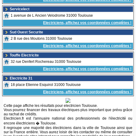
Servicelect
1 avenue de L Ancien Velodrome 31000 Toulouse
Electriciens, affichez vos coordonnées complètes !
Sud Ouest Securite
2 B rue des Moutons 31000 Toulouse
Electriciens, affichez vos coordonnées complètes !
Touffe Electricite
32 rue Denfert Rochereau 31000 Toulouse
Electriciens, affichez vos coordonnées complètes !
Electricite 31
18 place Etienne Esquirol 31000 Toulouse
Electriciens, affichez vos coordonnées complètes !
Cette page affiche les résultats pour electricien Toulouse.
Vous pourrez financer des travaux électriques plus important que prévu grâce
au rachat de crédits.
Electricien.fr est l'annuaire national des professionnels de l'électricité ou
encore électriciens � Toulouse.
Il regroupe une majorité des électriciens dans la ville de Toulouse ainsi que
sur la France entière. Vous aurez loisir de les contacter ou même de consulter