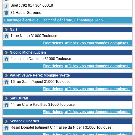
Siret : 792 917 304 00018
31 Haute-Garonne
Chauffage électrique, Électricité générale, Dépannage 24h/7J
Nart
1 rue Ninau 31000 Toulouse
Electriciens, affichez vos coordonnées complètes !
Nicolic Michel Lucien
4 place de Damloup 31000 Toulouse
Electriciens, affichez vos coordonnées complètes !
Paulet Veuve Perez Monique Yvette
16 rue Saint Papoul 31000 Toulouse
Electriciens, affichez vos coordonnées complètes !
Sarl Duran
44 rue Claire Pauilhac 31000 Toulouse
Electriciens, affichez vos coordonnées complètes !
Schenck Charles
Resid Donatel bâtiment C ( 4 allée du Niger ) 31000 Toulouse
Electriciens, affichez vos coordonnées complètes !