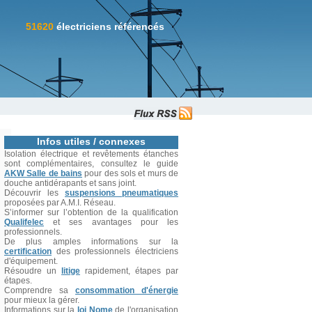
51620
électriciens référencés
Infos utiles / connexes
Isolation électrique et revêtements étanches
sont complémentaires, consultez le guide
AKW Salle de bains
pour des sols et murs de
douche antidérapants et sans joint.
Découvrir les
suspensions pneumatiques
proposées par A.M.I. Réseau.
S’informer sur l’obtention de la qualification
Qualifelec
et ses avantages pour les
professionnels.
De plus amples informations sur la
certification
des professionnels électriciens
d'équipement.
Résoudre un
litige
rapidement, étapes par
étapes.
Comprendre sa
consommation d'énergie
pour mieux la gérer.
Informations sur la
loi Nome
de l'organisation