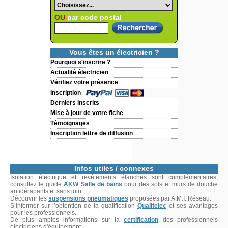
OU
par code postal
Vous êtes un électricien ?
Pourquoi s'inscrire ?
Actualité électricien
Vérifiez votre présence
Inscription
Derniers inscrits
Mise à jour de votre fiche
Témoignages
Inscription lettre de diffusion
Infos utiles / connexes
Isolation électrique et revêtements étanches sont complémentaires,
consultez le guide
AKW Salle de bains
pour des sols et murs de douche
antidérapants et sans joint.
Découvrir les
suspensions pneumatiques
proposées par A.M.I. Réseau.
S’informer sur l’obtention de la qualification
Qualifelec
et ses avantages
pour les professionnels.
De plus amples informations sur la
certification
des professionnels
électriciens d'équipement.