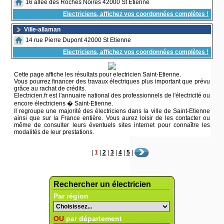
16 allée des Roches Noires 42000 St Etienne
Electriciens, affichez vos coordonnées complètes !
Ville-allaman
14 rue Pierre Dupont 42000 St Etienne
Electriciens, affichez vos coordonnées complètes !
Cette page affiche les résultats pour electricien Saint-Etienne.
Vous pourrez financer des travaux électriques plus important que prévu
grâce au rachat de crédits.
Electricien.fr est l'annuaire national des professionnels de l'électricité ou
encore électriciens � Saint-Etienne.
Il regroupe une majorité des électriciens dans la ville de Saint-Etienne
ainsi que sur la France entière. Vous aurez loisir de les contacter ou
même de consulter leurs éventuels sites internet pour connaître les
modalités de leur prestations.
|
1
|
2
|
3
|
4
|
5
|
Rechercher un électricien
Par région
OU
par département