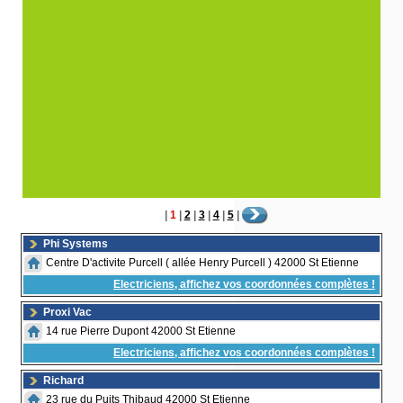
|
1
|
2
|
3
|
4
|
5
|
Phi Systems
Centre D'activite Purcell ( allée Henry Purcell ) 42000 St Etienne
Electriciens, affichez vos coordonnées complètes !
Proxi Vac
14 rue Pierre Dupont 42000 St Etienne
Electriciens, affichez vos coordonnées complètes !
Richard
23 rue du Puits Thibaud 42000 St Etienne