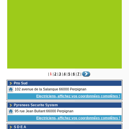
|
1
|
2
|
3
|
4
|
5
|
6
|
7
|
Pns Sud
102 avenue de la Salanque 66000 Perpignan
Electriciens, affichez vos coordonnées complètes !
Pyrenees Securite System
95 rue Jean Bullant 66000 Perpignan
Electriciens, affichez vos coordonnées complètes !
S D E A