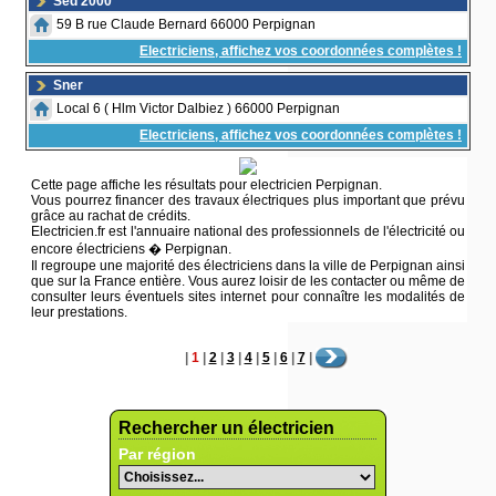
Sed 2000
59 B rue Claude Bernard 66000 Perpignan
Electriciens, affichez vos coordonnées complètes !
Sner
Local 6 ( Hlm Victor Dalbiez ) 66000 Perpignan
Electriciens, affichez vos coordonnées complètes !
Cette page affiche les résultats pour electricien Perpignan.
Vous pourrez financer des travaux électriques plus important que prévu
grâce au rachat de crédits.
Electricien.fr est l'annuaire national des professionnels de l'électricité ou
encore électriciens � Perpignan.
Il regroupe une majorité des électriciens dans la ville de Perpignan ainsi
que sur la France entière. Vous aurez loisir de les contacter ou même de
consulter leurs éventuels sites internet pour connaître les modalités de
leur prestations.
|
1
|
2
|
3
|
4
|
5
|
6
|
7
|
Rechercher un électricien
Par région