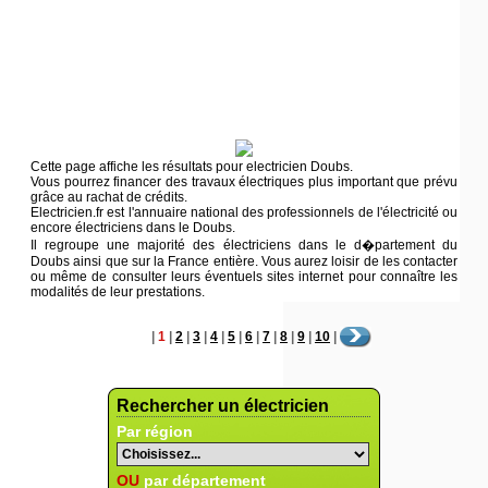
Cette page affiche les résultats pour electricien Doubs.
Vous pourrez financer des travaux électriques plus important que prévu
grâce au rachat de crédits.
Electricien.fr est l'annuaire national des professionnels de l'électricité ou
encore électriciens dans le Doubs.
Il regroupe une majorité des électriciens dans le d�partement du
Doubs ainsi que sur la France entière. Vous aurez loisir de les contacter
ou même de consulter leurs éventuels sites internet pour connaître les
modalités de leur prestations.
|
1
|
2
|
3
|
4
|
5
|
6
|
7
|
8
|
9
|
10
|
Rechercher un électricien
Par région
OU
par département