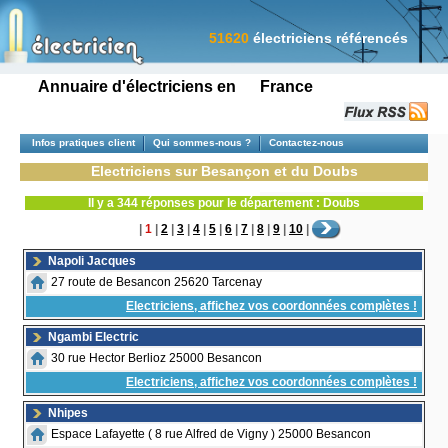
51620
électriciens référencés
Annuaire d'électriciens en France
Infos pratiques client
Qui sommes-nous ?
Contactez-nous
Electriciens sur Besançon et du Doubs
Il y a 344 réponses pour le département : Doubs
|
1
|
2
|
3
|
4
|
5
|
6
|
7
|
8
|
9
|
10
|
Napoli Jacques
27 route de Besancon 25620 Tarcenay
Electriciens, affichez vos coordonnées complètes !
Ngambi Electric
30 rue Hector Berlioz 25000 Besancon
Electriciens, affichez vos coordonnées complètes !
Nhipes
Espace Lafayette ( 8 rue Alfred de Vigny ) 25000 Besancon