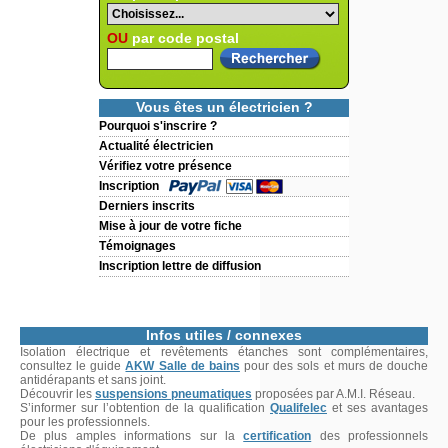
OU
par code postal
Vous êtes un électricien ?
Pourquoi s'inscrire ?
Actualité électricien
Vérifiez votre présence
Inscription
Derniers inscrits
Mise à jour de votre fiche
Témoignages
Inscription lettre de diffusion
Infos utiles / connexes
Isolation électrique et revêtements étanches sont complémentaires,
consultez le guide
AKW Salle de bains
pour des sols et murs de douche
antidérapants et sans joint.
Découvrir les
suspensions pneumatiques
proposées par A.M.I. Réseau.
S’informer sur l’obtention de la qualification
Qualifelec
et ses avantages
pour les professionnels.
De plus amples informations sur la
certification
des professionnels