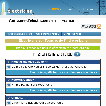
51620
électriciens référencés
Annuaire d'électriciens en France
Infos pratiques client
Qui sommes-nous ?
Contactez-nous
Electriciens sur Tours et de l'Indre-et-Loire
Il y a 433 réponses pour le département : Indre-et-Loire
|
1
|
2
|
3
|
4
|
5
|
6
|
7
|
8
|
9
|
10
|
Nadaud Jacques Guy Henri
20 rue de la Croix Julia 37390 La Membrolle Sur Choisille
Electriciens, affichez vos coordonnées complètes !
Network Centrex
44 rue Parmentier 37000 Tours
Electriciens, affichez vos coordonnées complètes !
Ohmega
2 rue Pierre Et Marie Curie 37100 Tours