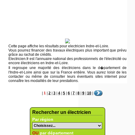
Cette page affiche les résultats pour electricien Indre-et-Loire.
Vous pourrez financer des travaux électriques plus important que prévu
grâce au rachat de crédits.
Electricien.fr est l'annuaire national des professionnels de l'électricité ou
encore électriciens en Indre-et-Loire.
Il regroupe une majorité des électriciens dans le d�partement de
l'Indre-et-Loire ainsi que sur la France entière. Vous aurez loisir de les
contacter ou même de consulter leurs éventuels sites internet pour
connaître les modalités de leur prestations.
|
1
|
2
|
3
|
4
|
5
|
6
|
7
|
8
|
9
|
10
|
Rechercher un électricien
Par région
OU
par département