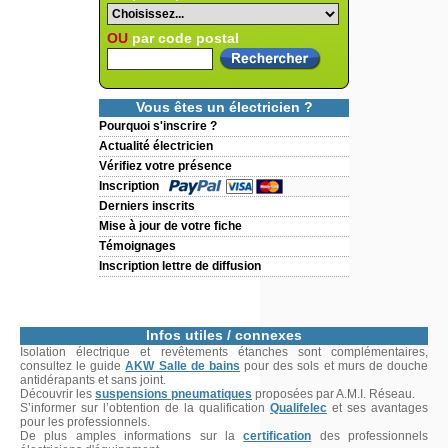
OU
par code postal
Vous êtes un électricien ?
Pourquoi s'inscrire ?
Actualité électricien
Vérifiez votre présence
Inscription
Derniers inscrits
Mise à jour de votre fiche
Témoignages
Inscription lettre de diffusion
Infos utiles / connexes
Isolation électrique et revêtements étanches sont complémentaires,
consultez le guide
AKW Salle de bains
pour des sols et murs de douche
antidérapants et sans joint.
Découvrir les
suspensions pneumatiques
proposées par A.M.I. Réseau.
S’informer sur l’obtention de la qualification
Qualifelec
et ses avantages
pour les professionnels.
De plus amples informations sur la
certification
des professionnels