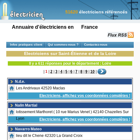
51620
électriciens référencés
Annuaire d'électriciens en France
Infos pratiques client
Qui sommes-nous ?
Contactez-nous
Electriciens sur Saint-Étienne et de la Loire
Il y a 611 réponses pour le département : Loire
|
1
|
2
|
3
|
4
|
5
|
6
|
7
|
8
|
9
|
10
|
N.d.e.
Les Andrivaux 42520 Maclas
Electriciens, affichez vos coordonnées complètes !
Nalin Martial
lotissement Marthoret ( 10 rue Marius Venet ) 42140 Chazelles Sur
Lyon
Electriciens, affichez vos coordonnées complètes !
Navarro Mateo
lieu dit le Chene 42320 La Grand Croix