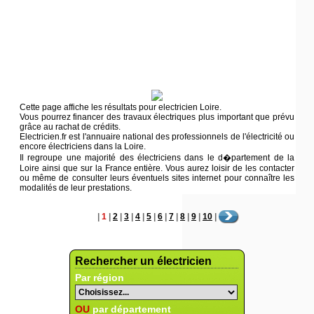
Cette page affiche les résultats pour electricien Loire.
Vous pourrez financer des travaux électriques plus important que prévu
grâce au rachat de crédits.
Electricien.fr est l'annuaire national des professionnels de l'électricité ou
encore électriciens dans la Loire.
Il regroupe une majorité des électriciens dans le d�partement de la
Loire ainsi que sur la France entière. Vous aurez loisir de les contacter
ou même de consulter leurs éventuels sites internet pour connaître les
modalités de leur prestations.
|
1
|
2
|
3
|
4
|
5
|
6
|
7
|
8
|
9
|
10
|
Rechercher un électricien
Par région
OU
par département