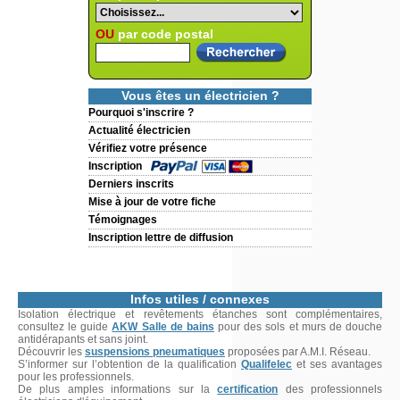
OU
par code postal
Vous êtes un électricien ?
Pourquoi s'inscrire ?
Actualité électricien
Vérifiez votre présence
Inscription
Derniers inscrits
Mise à jour de votre fiche
Témoignages
Inscription lettre de diffusion
Infos utiles / connexes
Isolation électrique et revêtements étanches sont complémentaires,
consultez le guide
AKW Salle de bains
pour des sols et murs de douche
antidérapants et sans joint.
Découvrir les
suspensions pneumatiques
proposées par A.M.I. Réseau.
S’informer sur l’obtention de la qualification
Qualifelec
et ses avantages
pour les professionnels.
De plus amples informations sur la
certification
des professionnels