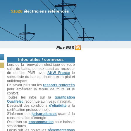
51620
électriciens référencés
Infos utiles / connexes
Lors de la rénovation électrique de votre
salle de bains, pensez aussi au receveur
de douche PMR avec
AKW France
le
spécialiste du bac de douche extra-plat et
antidérapant.
En savoir plus sur les
ressorts renforcés
pour améliorer la tenue de route et le
confort.
Toutes les infos sur la
qualification
Qualifelec
reconnue au niveau national.
Descriptif des conditions
d'éligibilité
à la
certification professionnelle.
S'informer des
jurisprudences
quant à la
consommation d'énergie.
Optimiser sa
consommation
pour baisser
ses factures.
Focus sur les nouvelles
réglementations