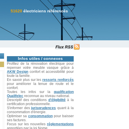
51620
électriciens référencés
Infos utiles / connexes
Profitez de la rénovation électrique pour
repenser votre meuble vasque grâce à
AKW Design
confort et accessibilité pour
toute la famille.
En savoir plus sur les
ressorts renforcés
pour améliorer la tenue de route et le
confort.
Toutes les infos sur la
qualification
Qualifelec
reconnue au niveau national.
Descriptif des conditions
d'éligibilité
à la
certification professionnelle.
S'informer des
jurisprudences
quant à la
consommation d'énergie.
Optimiser sa
consommation
pour baisser
ses factures.
Focus sur les nouvelles
réglementations
apportées par la loi Nome.