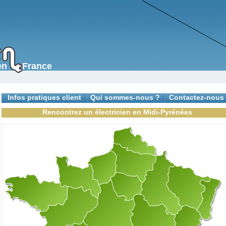
s en France
Infos pratiques client
Qui sommes-nous ?
Contactez-nous
Rencontrez un électricien en Midi-Pyrénées