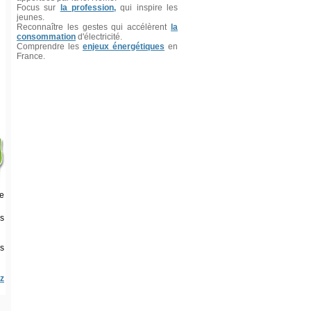
Focus sur
la profession,
qui inspire les
jeunes.
Reconnaître les gestes qui accélèrent
la
consommation
d'électricité.
Comprendre les
enjeux énergétiques
en
France.
re
es
s
z