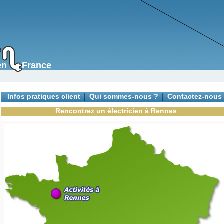
s en France
Infos pratiques client
Qui sommes-nous ?
Contactez-nous
Rencontrez un électricien à Rennes