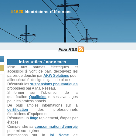
51620
électriciens référencés
Infos utiles / connexes
Mise aux normes électriques et
accessibilité vont de pair, découvrez les
parois de douche par
AKW Solutions
pour
allier sécurité, design et gain de place.
Découvrir les
suspensions pneumatiques
proposées par A.M.I. Réseau.
S’informer sur l’obtention de la
qualification
Qualifelec
et ses avantages
pour les professionnels.
De plus amples informations sur la
certification
des professionnels
électriciens d'équipement.
Résoudre un
litige
rapidement, étapes par
étapes.
Comprendre sa
consommation d'énergie
pour mieux la gérer.
Informations sur la
loi Nome
de